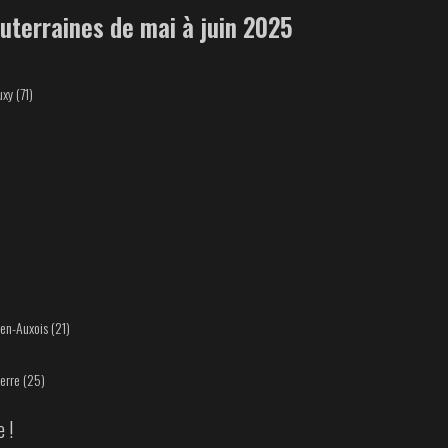
outerraines de mai à juin 2025
xy (71)
en-Auxois (21)
erre (25)
 !