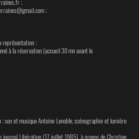
raines.fr ;
terraines@gmail.com ;
a représentation ;
nné à la réservation (accueil 30 mn avant le
n ; son et musique Antoine Lenoble, scénographie et lumière
ournal Libération (17 juillet 1985), à propos de Christine