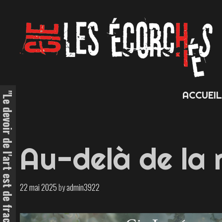
Skip
to
content
ACCUEI
Au-delà de la 
22 mai 2025
by
admin3922