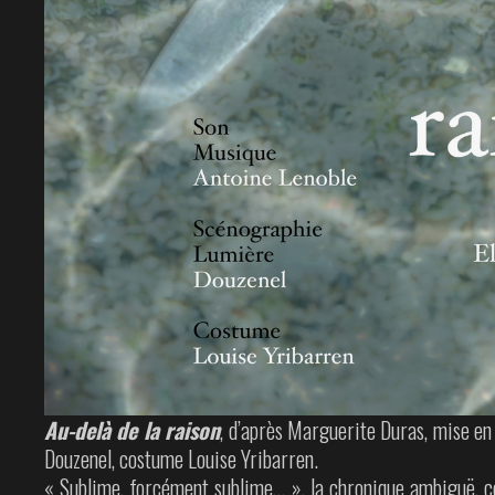
Au-delà de la raison
, d’après Marguerite Duras, mise en
Douzenel, costume Louise Yribarren.
« Sublime, forcément sublime… », la chronique ambiguë, co