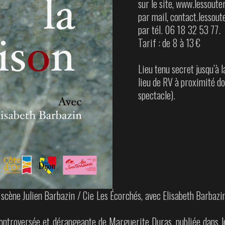
sur le site, www.lessouter
par mail, contact.lessou
par tél. 06 18 32 53 77.
Tarif : de 8 à 13 €
Lieu tenu secret jusqu’à l
lieu de RV à proximité do
spectacle).
 scène Julien Barbazin / Cie Les Écorchés, avec Elisabeth Barbazi
ntroversée et dérangeante de Marguerite Duras, publiée dans le j