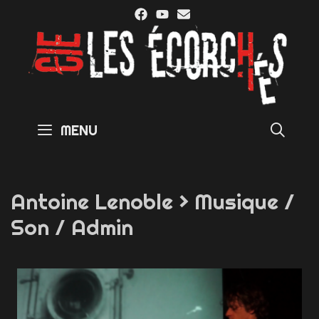
Skip
to
content
SE
MENU
Antoine Lenoble > Musique /
Son / Admin