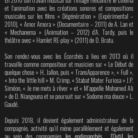
et l’animation avec les créations sonores et compositions
musicales sur les films « Dégénération » (Expérimental –
2010), « Amor Amora » (Documentaire – 2011) de A. Lan et
« Mechanema » (Animation – 2012) d’A. Tardy, puis le
théâtre avec « Hamlet RE-play » (2011) de D. Bratu.
Son rendez-vous avec les Écorchés a lieu en 2013 où il
travaille comme compositeur et musicien sur « Le Début de
quelque chose » H. Jallon, puis « TransApparence », « Full »,
« Into the little hill » M. Crimp, « Stabat Mater Furiosa » J.P.
Siméon, « Je me mets à rêver » et « M’appelle Mohamed Ali
» de D. Niangouna et se poursuit sur « Sodome ma douce » L.
Gaudé.
Depuis 2018, il devient également administrateur de la
compagnie, activité qu’il mène parallèlement et également
au sein des compagnies
les endimanchés,
l’Outil,
les