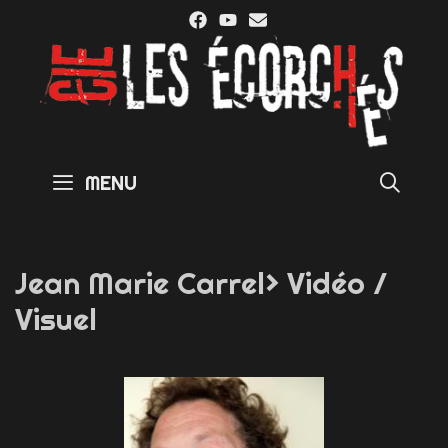
Skip
to
content
SE
MENU
Jean Marie Carrel> Vidéo /
Visuel