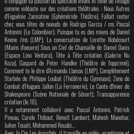
Il conjugue sa passion du spectacle vivant et celle de l'image
comme vidéaste sur des créations théâtrales : Nous Autres
d'Evguénie Zamiatine (Ephéméride Théâtre), Fallait rester
chez vous têtes de noeuds de Rodrigo Garcia / ms Pascal
Antonini (Le Colombier), Puisque tu es des miens de Daniel
Keene /ms (LMP), La conversation de Lorette Nobécourt
(Mains d'oeuvre) Sous un Ciel de Chamaille de Daniel Danis
(Espace Lino Ventura), Tête à Tête création (Galerie Nu
Koza), Gaspard de Peter Handke (Théâtre de l'opprimé),
Comment te le dire d'Armando Llamas (LMP), Complètement
Starbée de Philippe Loubat (Théâtre du Gymnase), Zone de
Combat d'Hugues Jallon (La Ferronerie), Le Conte d'hiver de
Shakespeare (Scène Nationale de Sénart), Transapparence
création (le 18).
Il a notamment collaboré avec Pascal Antonini, Patrick
Pineau, Carole Thibaut, Benoit Lambert, Mahesh Manohar,
Julien Touati, Mohammed Rouabi…
Avec la Cie Les écorchés, il travaille en vidéo, graphisme et