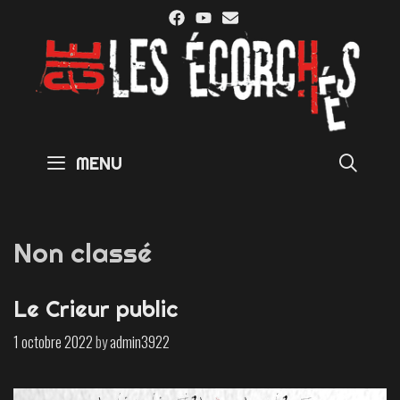
Skip
to
content
SE
MENU
Non classé
Le Crieur public
1 octobre 2022
by
admin3922