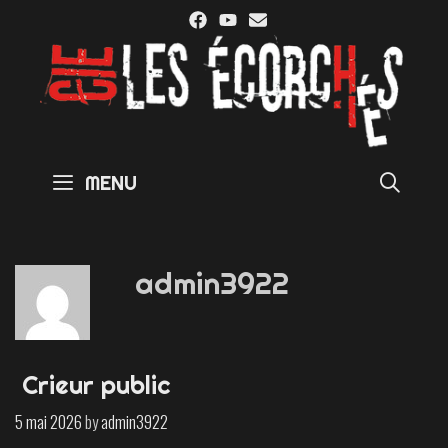
Skip
to
content
SE
MENU
admin3922
Crieur public
5 mai 2026
by
admin3922