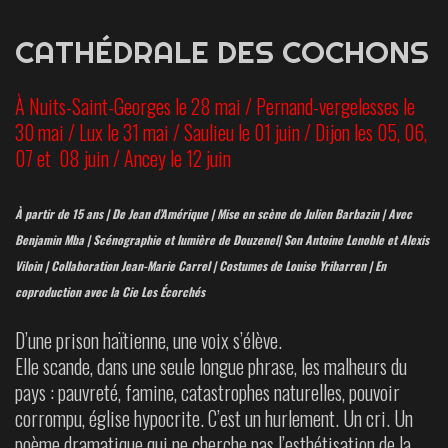
CATHÉDRALE DES COCHONS
À Nuits-Saint-Georges le 28 mai / Pernand-vergelesses le
30 mai / Lux le 31 mai / Saulieu le 01 juin / Dijon les 05, 06,
07 et 08 juin / Ancey le 12 juin
À partir de 15 ans | De Jean d’Amérique | Mise en scène de Julien Barbazin | Avec
Benjamin Mba | Scénographie et lumière de Douzenel| Son Antoine Lenoble et Alexis
Viloin | Collaboration Jean-Marie Carrel | Costumes de Louise Yribarren | En
coproduction avec la Cie Les Écorchés
D’une prison haïtienne, une voix s’élève.
Elle scande, dans une seule longue phrase, les malheurs du
pays : pauvreté, famine, catastrophes naturelles, pouvoir
corrompu, église hypocrite. C’est un hurlement. Un cri.
Un
poème dramatique qui ne cherche pas l’esthétisation de la