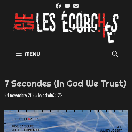
Skip
to
content
SE
MENU
7 Secondes (In God We Trust)
24 novembre 2025
by
admin3922