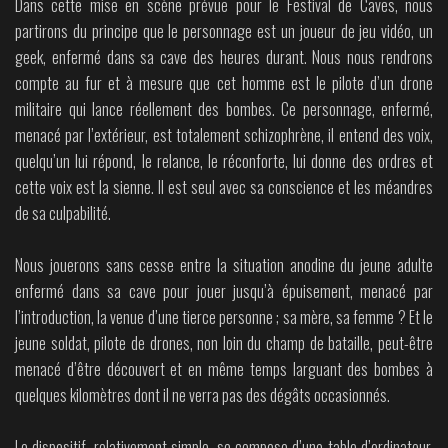
Dans cette mise en scène prévue pour le Festival de Caves, nous
partirons du principe que le personnage est un joueur de jeu vidéo, un
geek, enfermé dans sa cave des heures durant. Nous nous rendrons
compte au fur et à mesure que cet homme est le pilote d’un drone
militaire qui lance réellement des bombes. Ce personnage, enfermé,
menacé par l’extérieur, est totalement schizophrène, il entend des voix,
quelqu’un lui répond, le relance, le réconforte, lui donne des ordres et
cette voix est la sienne. Il est seul avec sa conscience et les méandres
de sa culpabilité.
Nous jouerons sans cesse entre la situation anodine du jeune adulte
enfermé dans sa cave pour jouer jusqu’à épuisement, menacé par
l’introduction, la venue d’une tierce personne ; sa mère, sa femme ? Et le
jeune soldat, pilote de drones, non loin du champ de bataille, peut-être
menacé d’être découvert et en même temps larguant des bombes à
quelques kilomètres dont il ne verra pas des dégâts occasionnés.
Le dispositif, relativement simple, se compose d’une table d’ordinateur,