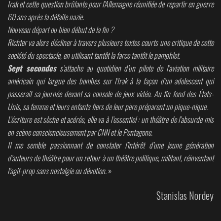
Irak et cette question brûlante pour l’Allemagne réunifiée de repartir en guerre
60 ans après la défaite nazie.
Nouveau départ ou bien début de la fin ?
Richter va alors décliner à travers plusieurs textes courts une critique de cette
société du spectacle, en utilisant tantôt la farce tantôt le pamphlet.
Sept secondes
s’attache au quotidien d’un pilote de l’aviation militaire
américain qui largue des bombes sur l’Irak à la façon d’un adolescent qui
passerait sa journée devant sa console de jeux vidéo. Au fin fond des États-
Unis, sa femme et leurs enfants fiers de leur père préparent un pique-nique.
L’écriture est sèche et acérée, elle va à l’essentiel : un théâtre de l’absurde mis
en scène consciencieusement par CNN et le Pentagone.
Il me semble passionnant de constater l’intérêt d’une jeune génération
d’auteurs de théâtre pour un retour à un théâtre politique, militant, réinventant
l’agit-prop sans nostalgie ou dévotion.
»
Stanislas Nordey