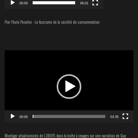
00:00
06:01
Pier Paolo Pasolini - Le fascisme de la société de consommation
Lecteur
vidéo
00:00
03:35
Montage situationniste de L3B015 dans la boîte à images sur une narration de Guy