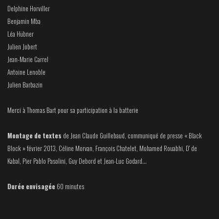
Delphine Horviller
Benjamin Mba
Léa Hübner
Julien Jobert
Jean-Marie Carrel
Antoine Lenoble
Julien Barbazin
Merci à Thomas Bart pour sa participation à la batterie
Montage de textes
de Jean Claude Guillebaud, communiqué de presse « Black
Block » février 2013, Céline Morvan, François Chatelet, Mohamed Rouabhi, D' de
Kabal, Pier Pablo Pasolini, Guy Debord et Jean-Luc Godard...
Durée envisagée
60 minutes