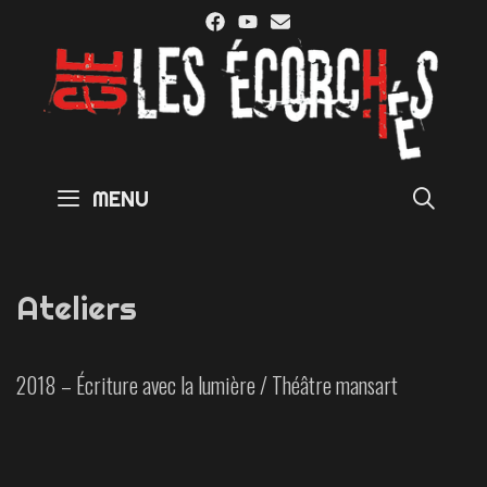
Skip
to
content
SE
MENU
Ateliers
2018 – Écriture avec la lumière / Théâtre mansart