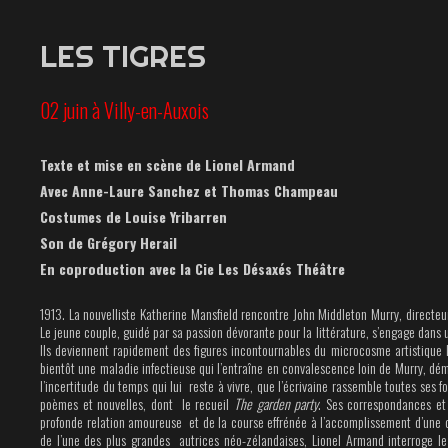
LES TIGRES
02 juin à Villy-en-Auxois
Texte et mise en scène
de Lionel Armand
Avec Anne-Laure Sanchez
et Thomas Champeau
Costumes de Louise Yribarren
Son de Grégory Herail
En coproduction avec la
Cie Les Désaxés Théâtre
1913. La nouvelliste Katherine Mansfield rencontre John Middleton Murry, directeur
Le jeune couple, guidé par sa passion dévorante pour la littérature, s’engage dans
Ils deviennent rapidement des figures incontournables du microcosme artistique
bientôt une maladie infectieuse qui l’entraîne en convalescence loin de Murry, dém
l’incertitude du temps qui lui reste à vivre, que l’écrivaine rassemble toutes ses 
poèmes et nouvelles, dont le recueil
The garden party
. Ses correspondances et
profonde relation amoureuse et de la course effrénée à l’accomplissement d’une
de l’une des plus grandes autrices néo-zélandaises, Lionel Armand interroge le