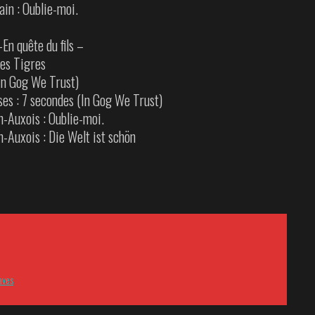
in : Oublie-moi.
-En quête du fils –
Les Tigres
(In Gog We Trust)
ses : 7 secondes (In Gog We Trust)
n-Auxois : Oublie-moi.
-Auxois : Die Welt ist schön
aves