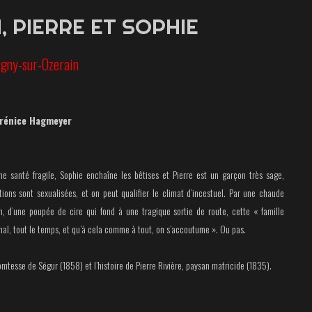
 PIERRE ET SOPHIE
vigny-sur-Ozerain
érénice Hagmeyer
 santé fragile, Sophie enchaîne les bêtises et Pierre est un garçon très sage,
tions sont sexualisées, et on peut qualifier le climat d’incestuel. Par une chaude
on, d’une poupée de cire qui fond à une tragique sortie de route, cette « famille
al, tout le temps, et qu’à cela comme à tout, on s’accoutume ». Ou pas.
mtesse de Ségur (1858) et l’histoire de Pierre Rivière, paysan matricide (1835).