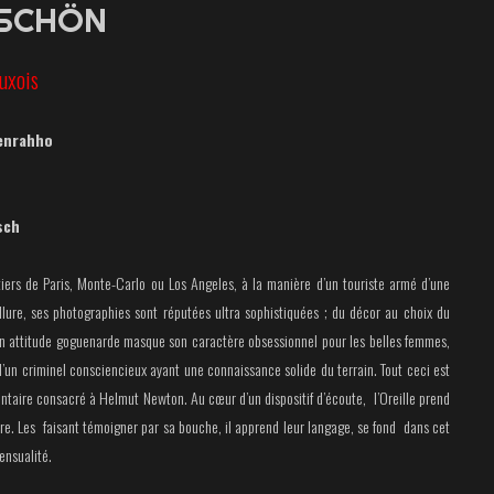
 SCHÖN
uxois
Benrahho
sch
ers de Paris, Monte-Carlo ou Los Angeles, à la manière d’un touriste armé d’une
allure, ses photographies sont réputées ultra sophistiquées ; du décor au choix du
Son attitude goguenarde masque son caractère obsessionnel pour les belles femmes,
 d’un criminel consciencieux ayant une connaissance solide du terrain. Tout ceci est
ntaire consacré à Helmut Newton. Au cœur d’un dispositif d’écoute, l’Oreille prend
re. Les faisant témoigner par sa bouche, il apprend leur langage, se fond dans cet
ensualité.