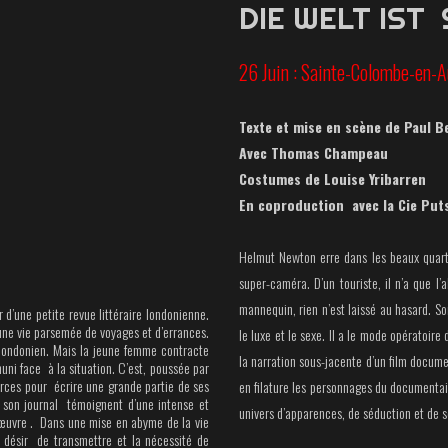
DIE WELT IST
26 Juin : Sainte-Colombe-en-A
Texte et mise en scène de Paul 
Avec Thomas Champeau
Costumes de Louise Yribarren
En coproduction
avec la Cie Put
Helmut Newton erre dans les beaux quarti
super-caméra. D’un touriste, il n’a que l’
mannequin, rien n’est laissé au hasard. 
 d’une petite revue littéraire londonienne.
 une vie parsemée de voyages et d’errances.
le luxe et le sexe. Il a le mode opératoire
 londonien. Mais la jeune femme contracte
la narration sous-jacente d’un film docume
uni face à la situation. C’est, poussée par
forces pour écrire une grande partie de ses
en filature les personnages du documentai
 son journal témoignent d’une intense et
univers d’apparences, de séduction et de s
 œuvre . Dans une mise en abyme de la vie
 désir de transmettre et la nécessité de