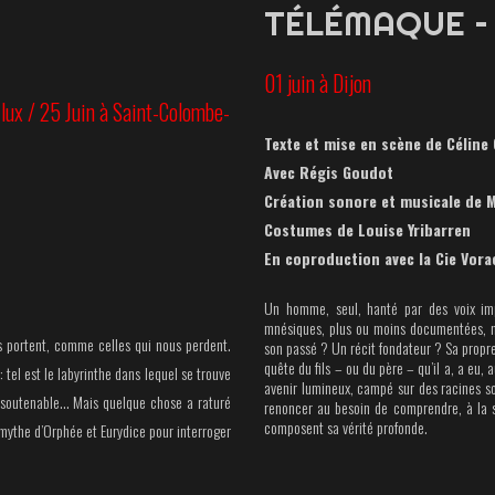
TÉLÉMAQUE – 
01 juin à Dijon
lux / 25 Juin à Saint-Colombe-
Texte et mise en scène de Céline
Avec Régis Goudot
Création sonore et musicale de
M
Costumes de Louise Yribarren
En coproduction
avec la Cie Vora
Un homme, seul, hanté par des voix imp
mnésiques, plus ou moins documentées, m
s portent, comme celles qui nous perdent.
son passé ? Un récit fondateur ? Sa propre 
quête du fils – ou du père – qu’il a, a eu, a
t : tel est le labyrinthe dans lequel se trouve
avenir lumineux, campé sur des racines sol
soutenable… Mais quelque chose a raturé
renoncer au besoin de comprendre, à la soi
composent sa vérité profonde.
mythe d’Orphée et Eurydice pour interroger