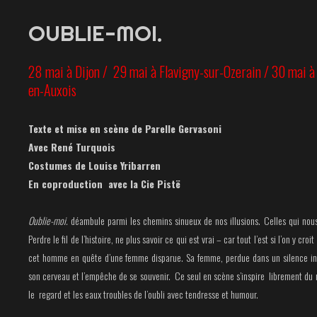
OUBLIE-MOI.
28 mai à Dijon /
29 mai à F
lavigny-sur-Ozerain / 30 mai à 
en-Auxois
Texte et mise en scène
de Parelle Gervasoni
Avec René Turquois
Costumes de Louise Yribarren
En coproduction
avec la Cie Pistë
Oublie-moi.
déambule parmi les chemins sinueux de nos illusions. Celles qui nou
Perdre le fil de l’histoire, ne plus savoir ce qui est vrai – car tout l’est si l’on y croi
cet homme en quête d’une femme disparue. Sa femme, perdue dans un silence in
son cerveau et l’empêche de se souvenir. Ce seul en scène s’inspire librement du 
le regard et les eaux troubles de l’oubli avec tendresse et humour.