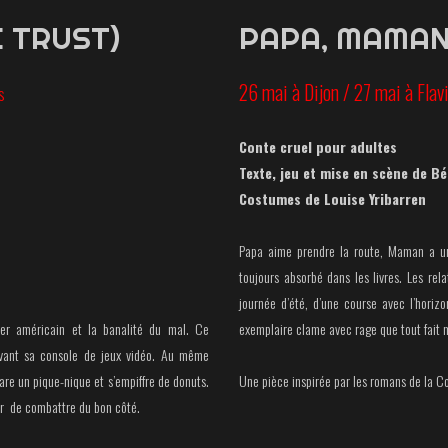
E TRUST)
PAPA, MAMAN,
26 mai à Dijon / 27 mai à Fla
s
Conte cruel pour adultes
Texte, jeu et mise en scène de B
Costumes de Louise Yribarren
Papa aime prendre la route, Maman a une
toujours absorbé dans les livres. Les rela
journée d’été, d’une course avec l’horiz
er américain et la banalité du mal. Ce
exemplaire clame avec rage que tout fait m
vant sa console de jeux vidéo. Au même
pare un pique-nique et s’empiffre de donuts.
Une pièce inspirée par les romans de la Co
our de combattre du bon côté.