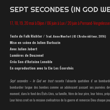
SEPT SECONDES (IN GOD W
17, 18, 19, 20 mai à Dijon /
06 j
uin à
Lux / 20 juin à Pernand-Vergelesse
Texte de Falk Richter /
Trad. Anne Monfort (© L’Arche éditeur, 2016)
Mise en scène de Julien Barbazin
Avec Julien Jobert
Lumières de Douzenel
Créa Son d’Antoine Lenoble
En coproduction avec la Cie Les Écorchés
Sept secondes – In God we trust
raconte l’absurde quotidien d’ un bombardi
bombardier largue des bombes comme un adolescent passant ses journées de
moment, dans le fond des États-Unis, sa famille, fière de leur père, leur héros, pré
Leur héros croit en la mission civilisatrice de la guerre et remercie Dieu chaque j