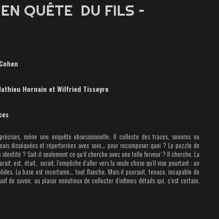
EN QUÊTE DU FILS –
 Cohen
athieu Hornain
et Wilfried Tisseyre
ces
récises, mène une enquête obsessionnelle. Il collecte des traces, sonores ou
ais disséquées et répertoriées avec soin… pour recomposer quoi ? Le puzzle de
identité ? Sait-il seulement ce qu’il cherche avec une telle ferveur ? Il cherche. La
urait, est, était, serait, l’empêche d’aller vers la seule chose qu’il vise pourtant : un
ides. La base est incertaine… tout flanche. Mais il poursuit, tenace, incapable de
f de savoir, au plaisir minutieux de collecter d’infimes détails qui, c’est certain,