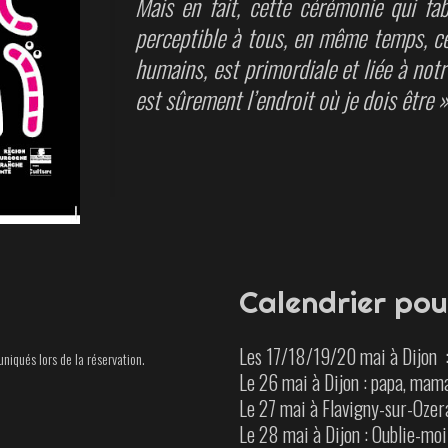
Mais en fait, cette cérémonie qui fab
perceptible à tous, en même temps, ce
humains, est primordiale et liée à not
est sûrement l’endroit où je dois être 
Calendrier pou
Les 17/18/19/20 mai à Dijon :
niqués lors de la réservation.
Le 26 m
ai
à Dijon : papa, mam
Le 27 mai à
Flavigny-sur-Ozera
Le 28 m
ai à Dijon :
Oublie-moi