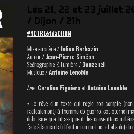
Les 21, 22 et 23 juillet 
/ Dijon / 21h
#NOTREétéàDIJON
Mise en scène /
Julien Barbazin
Auteur /
Jean-Pierre Siméon
Scénographie & Lumière /
Douzenel
Musique /
Antoine Lenoble
Avec
Caroline Figuiera
et
Antoine Lenoble
« Je rêve d’un texte qui règle son compte (non p
radicalement) à l’homme de guerre, cet éternel mas
dolorisme que lui assignent des conventions milléna
face à la merde (il faut ici un mot net et absolu) du