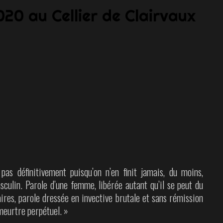
2020 au Cellier de Clairvaux
as définitivement puisqu’on n’en finit jamais, du moins,
culin. Parole d’une femme, libérée autant qu’il se peut du
ires, parole dressée en invective brutale et sans rémission
 meurtre perpétuel. »