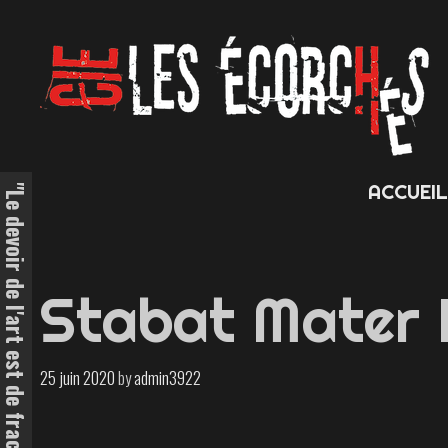
Skip
to
content
ACCUEI
Stabat Mater 
25 juin 2020
by
admin3922