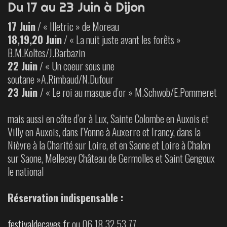
Du 17 au 23 Juin à Dijon
17 Juin
/ « Illetric » de Moreau
18,19,20 Juin
/ « La nuit juste avant les forêts »
B.M.Koltes/J.Barbazin
22 Juin
/ « Un coeur sous une
soutane »A.Rimbaud/N.Dufour
23 Juin
/ « Le roi au masque d’or » M.Schwob/E.Pommeret
mais aussi en côte d’or à Lux, Sainte Colombe en Auxois et
Villy en Auxois, dans l’Yonne à Auxerre et Irancy, dans la
Nièvre à la Charité sur Loire, et en Saone et Loire à Chalon
sur Saone, Mellecey Château de Germolles et Saint Gengoux
le national
Réservation indispensable :
festivaldecaves.fr
ou 06 18 32 53 77