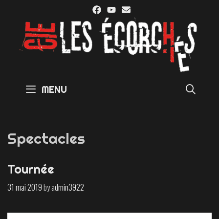
Skip
to
content
SE
MENU
Spectacles
Tournée
31 mai 2019
by
admin3922