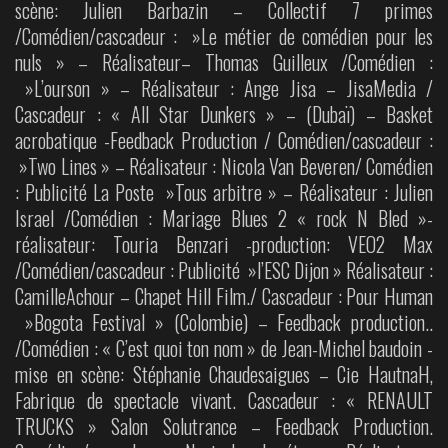
scène: Julien Barbazin – Collectif 7 primes
/Comédien/cascadeur : »Le métier de comédien pour les
nuls » – Réalisateur– Thomas Guilleux /Comédien :
»L’ourson » – Réalisateur : Ange Jisa – JisaMedia /
Cascadeur : « All Star Dunkers » – (Dubaï) – Basket
acrobatique -Feedback Production / Comédien/cascadeur :
»Two Lines » – Réalisateur : Nicola Van Beveren/ Comédien
: Publicité La Poste »Tous arbitre » – Réalisateur : Julien
Israel /Comédien : Mariage Blues 2 « rock N Bled »-
réalisateur: Touria Benzari -production: VEO2 Max
/Comédien/cascadeur : Publicité »l’ESC Dijon » Réalisateur :
CamilleAchour – Chapet Hill Film./ Cascadeur : Pour Human
»Bogota Festival » (Colombie) – Feedback production..
/Comédien : « C’est quoi ton nom » de Jean-Michel baudoin -
mise en scène: Stéphanie Chaudesaigues – Cie HautnaH,
Fabrique de spectacle vivant. Cascadeur : « RENAULT
TRUCKS » Salon Solutrance – Feedback Production.