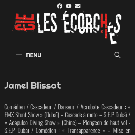
Skip
to
content
SE
MENU
Jamel Blissat
Comédien / Cascadeur / Danseur / Acrobate Cascadeur : «
FMX Stunt Show » (Dubaï) – Cascade à moto – S.E.P Dubaï /
« Acapulco Diving Show » (Chine) – Plongeon de haut vol -
S.E.P Dubaï / Comédien : « Transapparence » – Mise en