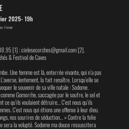
E
vier 2025- 19h
on, France
38.95 [1] ; cielesecorches@gmail.com [2].
chés & Festival de Caves
ombe. Une femme est là, enterrée vivante, qui n’a pas
L’averse, lentement, la fait renaître. Lorsqu’elle se
voquer le souvenir de sa ville natale : Sodome.
t comme Gomorrhe, saccagée par le soufre, le sel et
nt ce qu’ils voulaient détruire… C’est nous qu’ils
mmes. C’est nous qui étions une offense à leur dieu.
ongs, nos sourires de séduction… » Contre la folie
e sera la volupté. Sodome ma douce ressuscitera