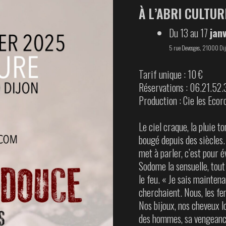
À L’ABRI CULTUR
Du 13 au 17
jan
5 rue Devosges, 21000 Dij
Tarif unique : 10 €
Réservations : 06.21.52.
Production : Cie les Ecor
Le ciel craque, la pluie t
bougé depuis des siècles. 
met à parler, c’est pour é
Sodome la sensuelle, tou
le feu. « Je sais maintena
cherchaient. Nous, les fe
Nos bijoux, nos cheveux l
des hommes, sa vengeanc