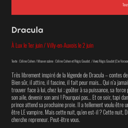
Tou
Dracula
À Lux le 1er juin / Villy-en-Auxois le 2 juin
Texte : Céline Cohen / Mise en scène : Céline Cohen et Régis Goudot. / Avec Régis Goudot (Cie Vorace
Très librement inspiré de la légende de Dracula – contes de 
Bien sûr, il attire, il fascine, il fait peur mais… Qui n’a jam
trouver face à lui, chez lui ; goûter à sa puissance, sa force 
son aile, devenir son ami ! Pourquoi pas… Et ce soir, tapi dan
prince attend sa prochaine proie. Il a tellement voulu être 
être LE vampire. Mais cette nuit, qu’en est-il ? Cette nuit, 
cherche repreneur. Peut-être vous.