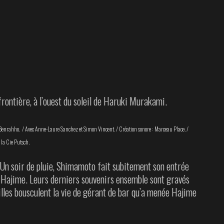
rontière, à l’ouest du soleil de Haruki Murakami.
 Benrahho. / Avec Anne-Laure Sanchez et Simon Vincent. / Création sonore : Marceau Place. /
 la Cie Putsch.
. Un soir de pluie, Shimamoto fait subitement son entrée
i Hajime. Leurs derniers souvenirs ensemble sont gravés
lles bousculent la vie de gérant de bar qu’a menée Hajime