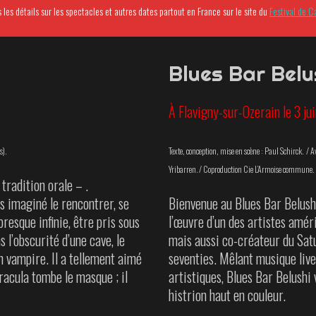
s les détails sur les spectacles et autres dates partout en France sur le site du
Festival de C
Blues Bar Belu
À Flavigny-sur-Ozerain le 3 ju
s).
Texte, conception, mise en scène : Paul Schirck. / 
Yribarren. / Coproduction Cie L’Armoise commune.
tradition orale – .
ais imaginé le rencontrer, se
Bienvenue au Blues Bar Belushi
presque infinie, être pris sous
l’œuvre d’un des artistes améri
s l’obscurité d’une cave, le
mais aussi co-créateur du Sat
un vampire. Il a tellement aimé
seventies. Mêlant musique live
Dracula tombe le masque ; il
artistiques, Blues Bar Belushi 
histrion haut en couleur.