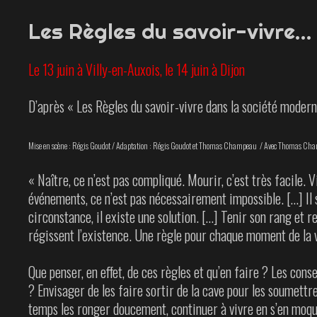
Les Règles du savoir-vivre…
Le 13 juin à Villy-en-Auxois, le 14 juin à Dijon
D’après « Les Règles du savoir-vivre dans la société moder
Mise en scène : Régis Goudot / Adaptation : Régis Goudot et Thomas Champeau / Avec Thomas Cha
« Naître, ce n’est pas compliqué. Mourir, c’est très facile. 
événements, ce n’est pas nécessairement impossible. […] Il s
circonstance, il existe une solution. […] Tenir son rang et r
régissent l’existence. Une règle pour chaque moment de la v
Que penser, en effet, de ces règles et qu’en faire ? Les cons
? Envisager de les faire sortir de la cave pour les soumettr
temps les ronger doucement, continuer à vivre en s’en moqua