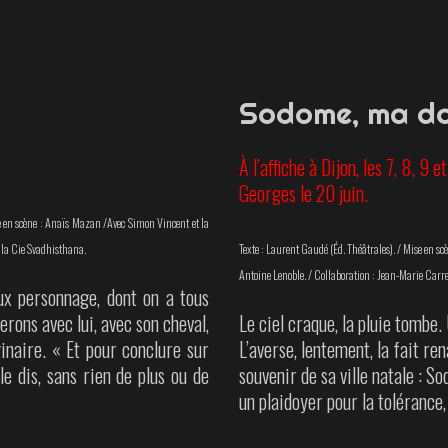
Sodome, ma d
À l’affiche à Dijon, les 7, 8, 9 e
Georges le 20 juin.
 en scène : Anaïs Mazan /
Avec Simon Vincent et la
 la Cie Svadhisthana.
Texte : Laurent Gaudé (Éd. Théâtrales). /
Mise en sc
Antoine Lenoble. /
Collaboration : Jean-Marie Carre
ux personnage, dont on a tous
erons avec lui, avec son cheval,
Le ciel craque, la pluie tombe.
ginaire. « Et pour conclure sur
L’averse, lentement, la fait ren
le dis, sans rien de plus ou de
souvenir de sa ville natale : S
un plaidoyer pour la tolérance