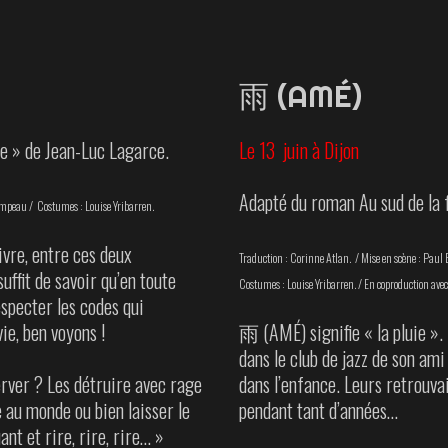
雨 (AMÉ)
ne » de Jean-Luc Lagarce.
Le 13 juin à Dijon
Adapté du roman Au sud de la f
mpeau / Costumes : Louise Yribarren.
Vivre, entre ces deux
Traduction : Corinne Atlan. / Mise en scène : Paul
uffit de savoir qu’en toute
Costumes : Louise Yribarren. / En coproduction avec
especter les codes qui
ie, ben voyons !
雨 (AMÉ) signifie « la pluie »
dans le club de jazz de son am
erver ? Les détruire avec rage
dans l’enfance. Leurs retrouvai
e au monde ou bien laisser le
pendant tant d’années…
nt et rire, rire, rire… »