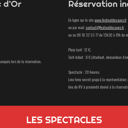
e d’Or
Réservation in
En ligne sur le site
www.festivaldecaves.fr
ou par mail:
contact@festivaldecaves.fr
,
ou au 06 18 32 53 77 de 13h30 à 19h du m
Plein tarif : 12 €.
Tarif réduit : 8 € (étudiant, demandeur d’e
niqués lors de la réservation.
Spectacle : 20 heures.
Lieu tenu secret jusqu’à la représentation ;
lieu de RV à proximité donné à la réservat
LES SPECTACLES