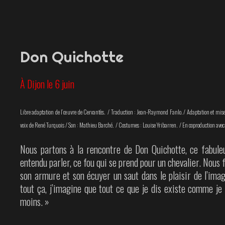
Don Quichotte
À Dijon le 6 juin
Libre adaptation de l’œuvre de Cervantès. /
Traduction : Jean-Raymond Fanlo. /
Adaptation et mise
voix de René Turquois /
Son : Mathieu Barché. /
Costumes : Louise Yribarren. /
En coproduction avec
Nous partons à la rencontre de Don Quichotte, ce fabule
entendu parler, ce fou qui se prend pour un chevalier. Nous f
son armure et son écuyer un saut dans le plaisir de l’ima
tout ça, j’imagine que tout ce que je dis existe comme je 
moins. »