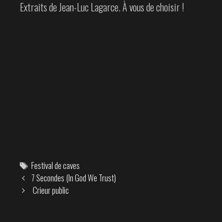
Extraits de Jean-Luc Lagarce. À vous de choisir !
Tags
Festival de caves
Post
7 Secondes (In God We Trust)
navigation
Crieur public