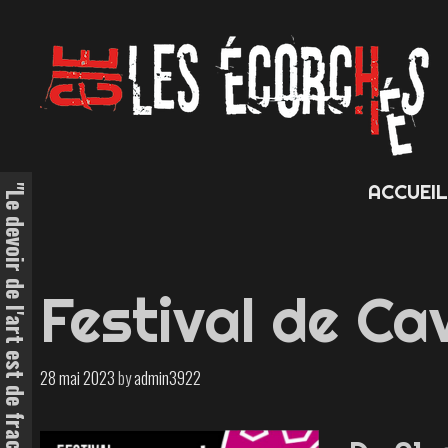
Skip
to
content
ACCUEI
Festival de Ca
28 mai 2023
by
admin3922