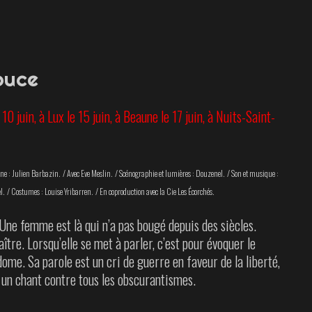
ouce
t 10 juin,
à Lux le 15 juin, à
Beaune le 17 juin, à Nuits-Saint-
ène : Julien Barbazin. /
Avec Eve Meslin. /
Scénographie et lumières : Douzenel. /
Son et musique :
l. /
Costumes : Louise Yribarren. /
En coproduction avec la Cie Les Écorchés.
 Une femme est là qui n’a pas bougé depuis des siècles.
aître. Lorsqu’elle se met à parler, c’est pour évoquer le
odome. Sa parole est un cri de guerre en faveur de la liberté,
, un chant contre tous les obscurantismes.