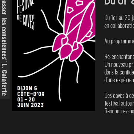
"Le devoir de l'art est de fracasser les consciences" L. Calaferte
Du 01 a
Du 1er au 20 j
en collaborati
Au programme :
Ré-enchantons 
Un nouveau pri
dans la confide
d’une expérien
Des caves à dé
festival autou
Rencontrez-nou