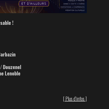
sable !
Barbazin
 /
Douzenel
ne Lenoble
[ Plus d’infos ]