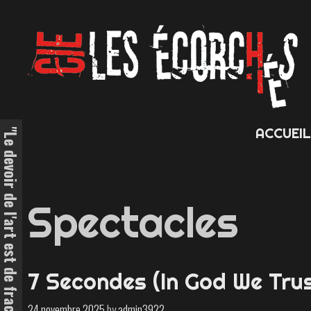
Skip
to
content
ACCUEI
Spectacles
7 Secondes (In God We Tru
24 novembre 2025
by
admin3922